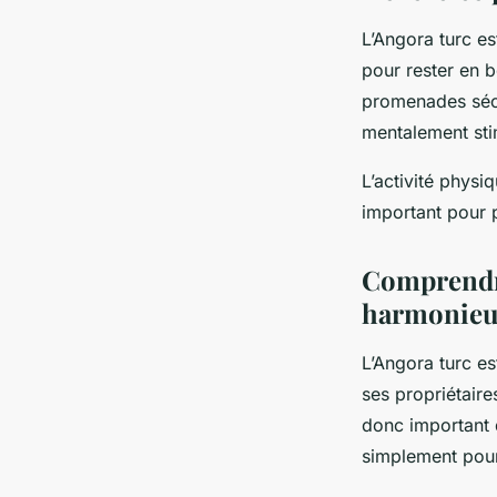
L’Angora turc e
pour rester en
promenades sécu
mentalement sti
L’activité phys
important pour p
Comprendre
harmonieu
L’Angora turc e
ses propriétaire
donc important
simplement pour