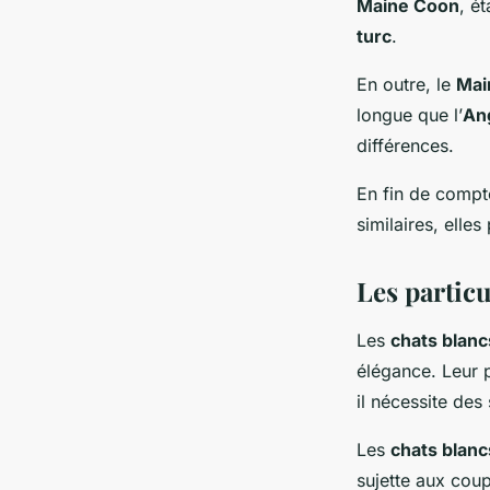
Maine Coon
, é
turc
.
En outre, le
Mai
longue que l’
An
différences.
En fin de compt
similaires, elle
Les particu
Les
chats blanc
élégance. Leur 
il nécessite des
Les
chats blanc
sujette aux coup