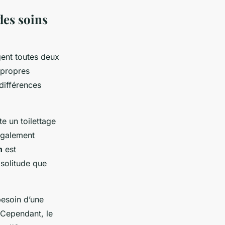
des soins
ent toutes deux
 propres
 différences
e un toilettage
également
n
est
 solitude que
besoin d’une
. Cependant, le