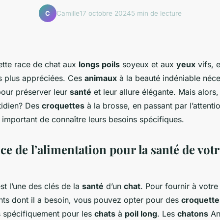
Camille
17 octobre 2024
5 min de lecture
C
ette race de chat aux
longs poils
soyeux et aux
yeux
vifs, e
s plus appréciées. Ces
animaux
à la beauté indéniable néce
pour préserver leur
santé
et leur allure élégante. Mais alor
tidien? Des
croquettes
à la brosse, en passant par l’attenti
st important de connaître leurs besoins spécifiques.
ce de l’alimentation pour la santé de vot
st l’une des clés de la
santé
d’un
chat
. Pour fournir à votr
ents dont il a besoin, vous pouvez opter pour des
croquette
s spécifiquement pour les
chats
à
poil long
. Les
chatons
An