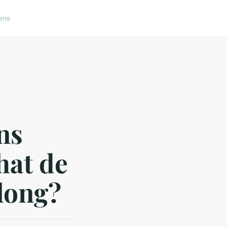
ens
ns
hat de
 long?