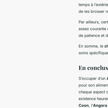
temps à l’extéri
de les brosser r
Par ailleurs, cer
assez courante c
de patience et
En somme, le
c
soins spécifiqu
En conclu
S’occuper d’un
pour son aliment
chaque aspect d
existence heureu
Coon
, l’
Angora 