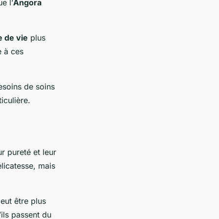
e l’
Angora
 de vie
plus
e à ces
esoins de soins
iculière.
r pureté et leur
licatesse, mais
eut être plus
’ils passent du