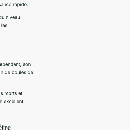
ssance rapide.
 du niveau
 les
 Cependant, son
ion de boules de
ls morts et
n excellent
être