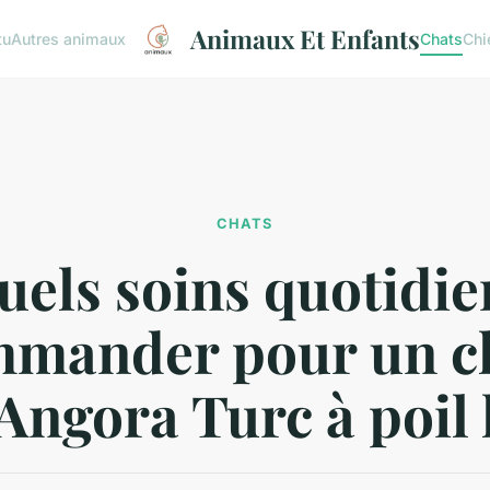
Animaux Et Enfants
tu
Autres animaux
Chats
Chi
CHATS
uels soins quotidie
mander pour un c
Angora Turc à poil