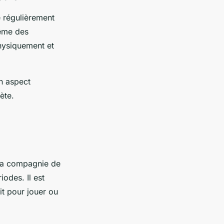
e régulièrement
même des
ysiquement et
un aspect
ète.
 la compagnie de
iodes. Il est
it pour jouer ou