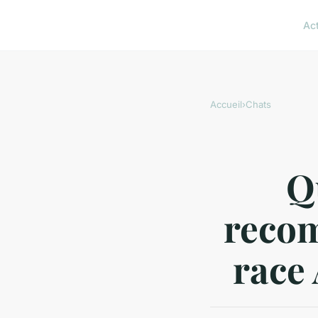
Ac
Accueil
›
Chats
Q
recom
race 