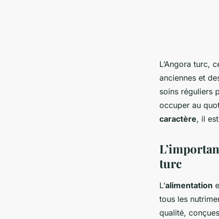
L’Angora turc, c
anciennes et de
soins réguliers 
occuper au quo
caractère
, il e
L’importan
turc
L’
alimentation
e
tous les nutrim
qualité, conçue