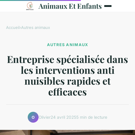
Animaux Et Enfants
Accueil
›
Autres animaux
AUTRES ANIMAUX
Entreprise spécialisée dans
les interventions anti
nuisibles rapides et
efficaces
Olivier
24 avril 2025
5 min de lecture
O